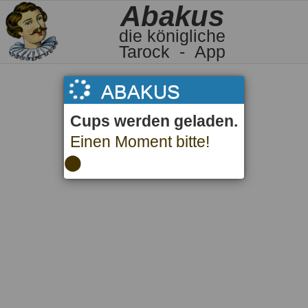
Abakus
die königliche
Tarock - App
ABAKUS
Cups werden geladen.
Einen Moment bitte!
⬤